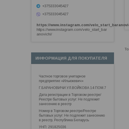
+375333045427
+375333045427
https://www.instagram.com/velo_start_baranovi
https://www.instagram.com/velo_start_bar
anovichi/
ИНФОРМАЦИЯ ДЛЯ ПОКУПАТЕЛЯ
Частное торговое унитарное
предприятие «Ильюкевич»
Г.БАРАНОВИЧИ УЛ.ВОЙКОВА 14 ПОМ.7
Дата регистрации в Торговом реестре/
Реестре бытовых услуг: Не подлежит
занесению в реестр
Номер в Торговом реестре/Реестре
бытовых услуг: Не подлежит занесению
в реестр, Республика Беларусь
УНП: 291825036