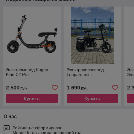
Электромопед Kugoo
Электровелосипед
Эл
Kirin C2 Pro
Leopard mini
Sma
2 500
1 690
2 
руб.
руб.
Купить
Купить
О нас
Рейтинг не сформирован
Менее 5 отзывов за последний год