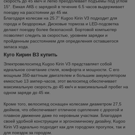
скорость до 45 км/ч и легко преодолевает подъемы под углом
15°. Емкая АКБ с зарядкой в течение 6.5 часов выдерживает
поездку на расстоянии до 45 км.
Благодаря колесам на 25.7” Kugoo Kirin V3 подходит для
города и бездорожья. Дисковые тормоза и LED-подсветка
делают поездку более безопасной. Бортовой компьютер
позволяет следить за скоростью, уровнем зарядки и
пройденным расстоянием для определения оставшегося
запаса хода.
Куго Кирин В3 купить
Электровелосипед Kugoo Kirin V3 представляет собой
идеальное сочетание стиля, комфорта и мощности. С его
мощным 350-ваттным двигателем и большим аккумулятором
емкостью 13 ампер-часов, этот велосипед обеспечивает
максимальную скорость до 45 км/ч и максимальный пробег на
одном заряде до 45 км.
Кроме того, велосипед оснащен колесами диаметром 27,5
дюймов, что обеспечивает отличное сцепление с дорогой и
плавное движение даже по неровным участкам. Благодаря
своей удобной конструкции и эргономичному дизайну, Kugoo
Kirin V3 идеально подходит как для городских прогулок, так и
для поездок за городом.