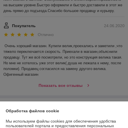
на высшем уровне.Быстро оформили и быстро доставили в этот же 
день прямо до подъезда.Спасибо большое продавцу и курьеру.
Покупатель
24.06.2020
Отлично
Очень хороший магазин. Купили велик,проехались и заметили ,что 
тяжело переключается скорость. Приехали в магазин,объяснили 
продавцу. Тут же всё посмотрели, но это конструкция велика такая. 
Но мне не хотелось уже этот велик( душа не лежала к нему, после 
поломки). Продавец согласился на замену другого велика. 
Офигенный магазин
Показать все отзывы
О нас
Обработка файлов cookie
Контакты
Мы используем файлы cookies для обеспечения удобства
пользователей портала и предоставления персональных