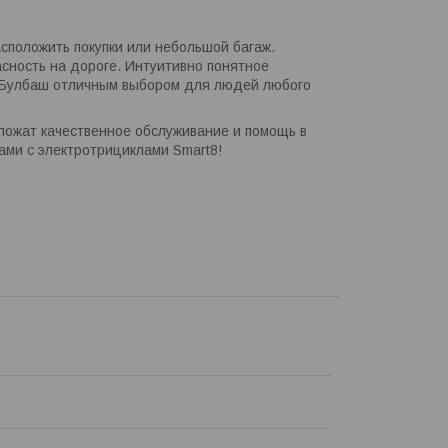
положить покупки или небольшой багаж.
асность на дороге. Интуитивно понятное
 Булбаш отличным выбором для людей любого
дложат качественное обслуживание и помощь в
ми с электротрициклами Smart8!