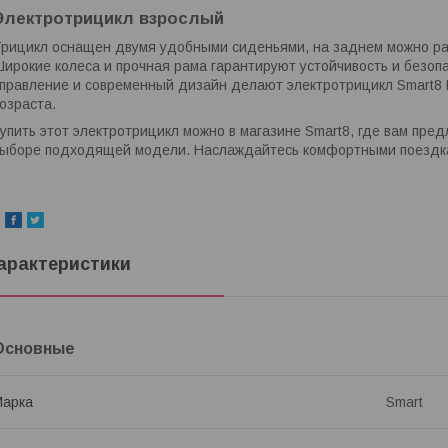
Электротрицикл взрослый
рицикл оснащен двумя удобными сиденьями, на заднем можно рас
ирокие колеса и прочная рама гарантируют устойчивость и безоп
правление и современный дизайн делают электротрицикл Smart8
озраста.
упить этот электротрицикл можно в магазине Smart8, где вам пре
ыборе подходящей модели. Наслаждайтесь комфортными поездка
арактеристики
Основные
Марка
Smart