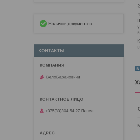
Т
Ш
Наличие документов
у
в
К
в
КОНТАКТЫ
ВелоБарановичи
Х
+375(33)304-54-27 Павел