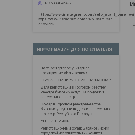
+375333045427
И
https://www.instagram.com/velo_start_baranovi
https://www.instagram.com/velo_start_bar
anovichi/
ИНФОРМАЦИЯ ДЛЯ ПОКУПАТЕЛЯ
Частное торговое унитарное
предприятие «Ильюкевич»
Г.БАРАНОВИЧИ УЛ.ВОЙКОВА 14 ПОМ.7
Дата регистрации в Торговом реестре/
Реестре бытовых услуг: Не подлежит
занесению в реестр
Номер в Торговом реестре/Реестре
бытовых услуг: Не подлежит занесению
в реестр, Республика Беларусь
УНП: 291825036
Регистрационный орган: Барановичский
городской исполнительный комитет