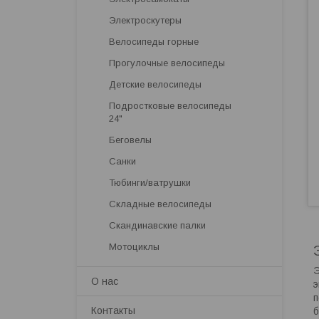
Электроскутеры
Велосипеды горные
Прогулочные велосипеды
Детские велосипеды
Подростковые велосипеды
24"
Беговелы
Санки
Тюбинги/ватрушки
Складные велосипеды
Скандинавские палки
Мотоциклы
Э
О нас
э
п
Контакты
б