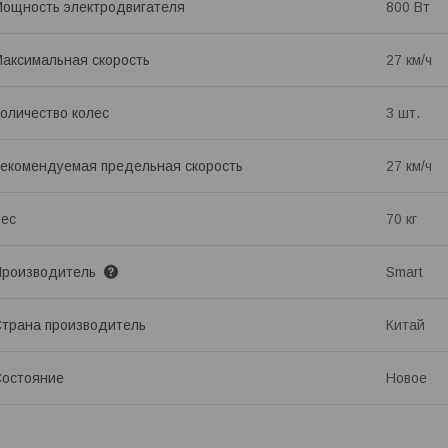
ощность электродвигателя
800 Вт
аксимальная скорость
27 км/ч
оличество колес
3 шт.
екомендуемая предельная скорость
27 км/ч
ес
70 кг
Производитель
Smart
трана производитель
Китай
остояние
Новое