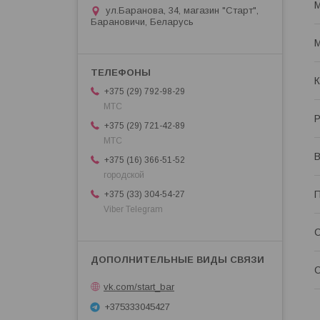
М
ул.Баранова, 34, магазин "Старт",
Барановичи, Беларусь
М
К
+375 (29) 792-98-29
МТС
Р
+375 (29) 721-42-89
МТС
В
+375 (16) 366-51-52
городской
+375 (33) 304-54-27
Viber Telegram
С
С
vk.com/start_bar
+375333045427