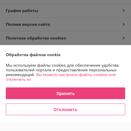
График работы
Полная версия сайта
Политика обработки cookies
Сайт создан на платформе Deal.by
Обработка файлов cookie
Мы используем файлы cookies для обеспечения удобства
пользователей портала и предоставления персональных
рекомендаций.
Вы можете настроить файлы cookies или
отключить их.
Информация для покупателя
Принять
Юридическое лицо:
Частное торговое унитарное предприятие
«Ильюкевич»
Г.БАРАНОВИЧИ УЛ.ВОЙКОВА 14 ПОМ.7
Отклонить
Регистрационный номер ЕГР: 291825036
УНП: 291825036