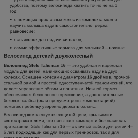
удобства, поэтому велосипеда хватить точно не на 1
год;
с помощью приставных колес из комплекта можно
научить малыша ездить самостоятельно, держа
равновесие;
есть звонок для подачи сигналов;
самые эффективные тормоза для малышей – ножные.
Велосипед детский двухколесный
Велосипед Stels Talisman 16
— это удобная и надёжная
модель для детей, начинающих осваивать езду на двух
колёсах. Оснащён колёсами диаметром
16 дюймов
, прочной
стальной рамой и простой одноступенчатой трансмиссией, что
делает управление лёгким и понятным. Ножной тормоз
обеспечивает безопасное торможение, а дополнительные
боковые колёса (если предусмотрены комплектацией)
помогают ребёнку уверенно держать баланс.
Велосипед комплектуется защитой цепи, крыльями и
светоотражателями, что повышает комфорт и безопасность
при катании. Stels Talisman 16 — отличный выбор для детей 4–
6 лет, подходящий как для первых тренировок, так и для